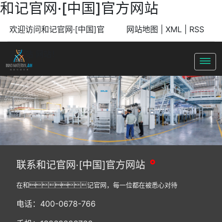
和记官网·[中国]官方网站
欢迎访问和记官网·[中国]官
网站地图
|
XML
|
RSS
方网站 网站！
联系和记官网·[中国]官方网站
在和记官网，每一位都在被悉心对待
电话：
400-0678-766