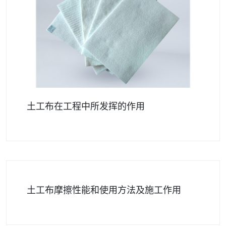
土工布在工程中所发挥的作用
土工布摩擦性能和使用方法及施工作用