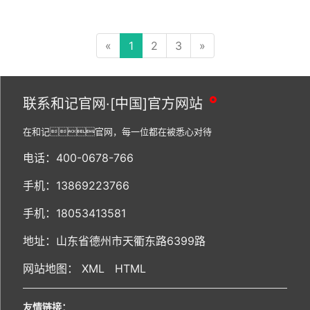
«
1
2
3
»
联系和记官网·[中国]官方网站
在和记官网，每一位都在被悉心对待
电话：
400-0678-766
手机：
13869223766
手机：
18053413581
地址：山东省德州市天衢东路6399路
网站地图：
XML
HTML
友情链接：