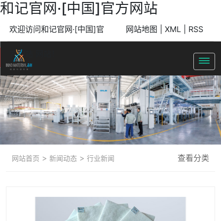
和记官网·[中国]官方网站
欢迎访问和记官网·[中国]官
网站地图
|
XML
|
RSS
方网站 网站！
>
>
查看分类
网站首页
新闻动态
行业新闻