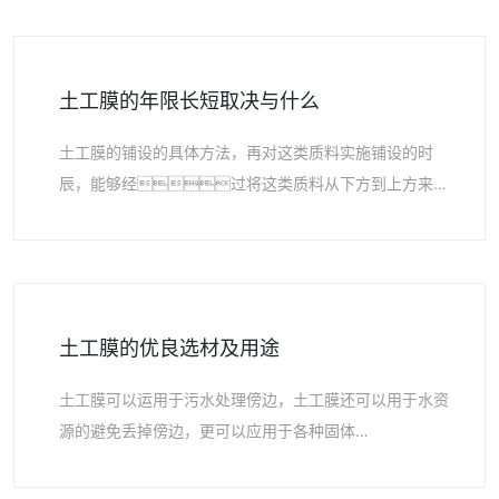
土工膜的年限长短取决与什么
土工膜的铺设的具体方法，再对这类质料实施铺设的时
辰，能够经过将这类质料从下方到上方来实
施铺设，需求保证这类质料占有相当好的防水成效，需求
重视铺设的要点的地基环境…
土工膜的优良选材及用途
土工膜可以运用于污水处理傍边，土工膜还可以用于水资
源的避免丢掉傍边，更可以应用于各种固体
资料的避免环境污染傍边，不
管是哪种环境中进行运用，都要求了HDPE土工膜…