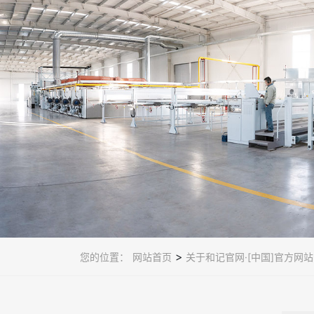
>
您的位置：
网站首页
关于和记官网·[中国]官方网站