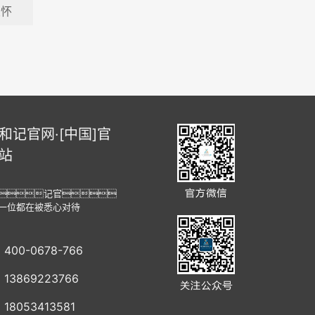
关怀
和记官网·[中国]官
站
记官
一位都在被悉心对待
：
400-0678-766
：
13869223766
：
18053413581