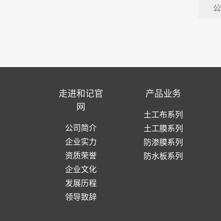
公
走进和记官
产品业务
网
土工布系列
公司简介
土工膜系列
企业实力
防渗膜系列
资质荣誉
防水板系列
企业文化
发展历程
领导致辞