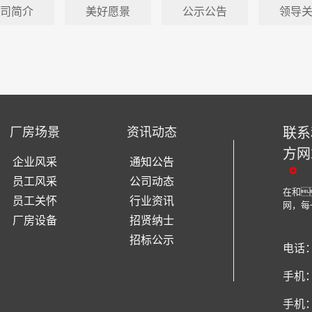
司简介
美好愿景
公示公告
领导
厂房场景
资讯动态
联系
方网
企业风采
通知公告
员工风采
公司动态
在和
员工关怀
行业资讯
网，每
厂房设备
招贤纳士
招标公示
电话
手机
手机