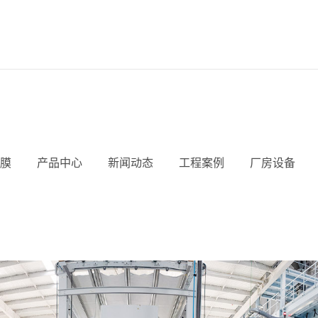
膜
产品中心
新闻动态
工程案例
厂房设备