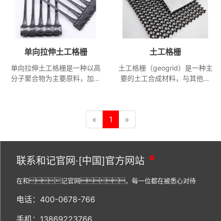
单向拉伸土工格栅
土工格栅
单向拉伸土工格栅是一种以高
土工格栅（geogrid）是一种主
分子聚合物为主要原料，加入
要的土工合成材料，与其他土
一定的防紫外线、抗老化助
工合成材料相比，它具…
剂，…
«
1
»
联系和记官网·[中国]官方网站
在和记官网，每一位都在被悉心对待
电话：
400-0678-766
手机：
13869223766